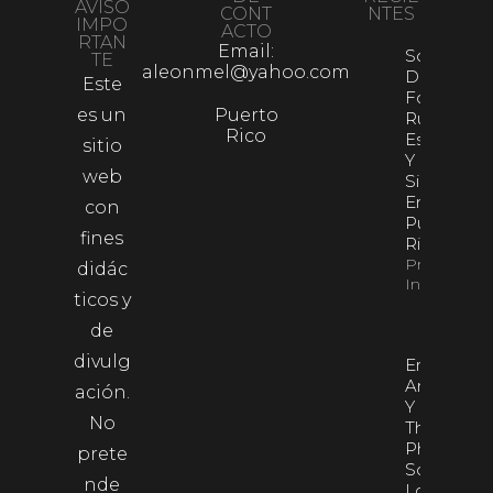
AVISO
CONT
NTES
IMPO
ACTO
RTAN
Email:
Sonido
TE
aleonmel@yahoo.com
De
Este
Fondo:
es un
Puerto
Ruido,
Rico
Espacio
sitio
Y
web
Silencio
En
con
Puerto
fines
Rico
Property
didác
Info
ticos y
de
divulg
Entre El
Arquitecto
ación.
Y El Mago:
No
The
Phoenicia
prete
Scheme Y
nde
Los