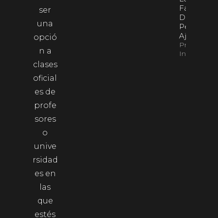
Fantasma
ser
De
una
Películas
Ajenas
opció
Property
n a
Info
clases
oficial
es de
profe
sores
o
unive
rsidad
es en
las
que
estés